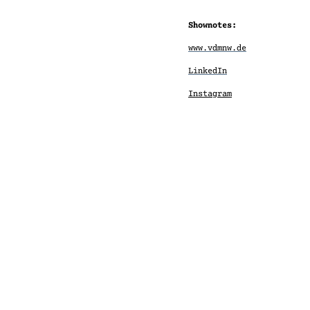
Shownotes:
www.vdmnw.de
LinkedIn
Instagram